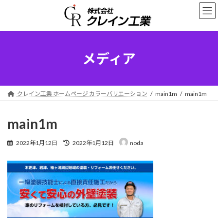
コ
ナ
ン
ビ
テ
ゲ
ン
ー
ツ
シ
へ
ョ
メディア
ス
ン
キ
に
ッ
移
プ
動
クレイン工業 ホームページ カラーバリエーション
main1m
main1m
main1m
最
2022年1月12日
2022年1月12日
noda
終
更
新
日
時
: