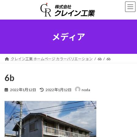
コ
ナ
ン
ビ
テ
ゲ
ン
ー
ツ
シ
へ
ョ
メディア
ス
ン
キ
に
ッ
移
プ
動
クレイン工業 ホームページ カラーバリエーション
6b
6b
6b
最
2022年1月12日
2022年1月12日
noda
終
更
新
日
時
: