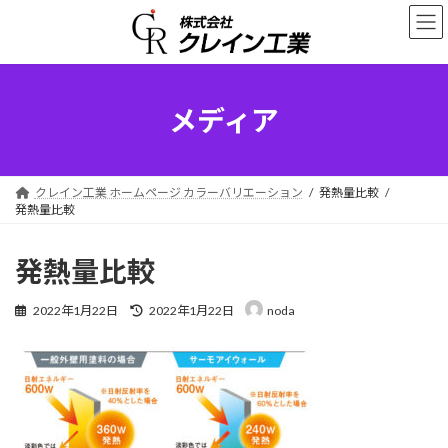
コ
ナ
ン
ビ
テ
ゲ
ン
ー
ツ
シ
へ
ョ
メディア
ス
ン
キ
に
ッ
移
プ
動
クレイン工業 ホームページ カラーバリエーション
発熱量比較
発熱量比較
発熱量比較
最
2022年1月22日
2022年1月22日
noda
終
更
新
日
時
: