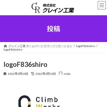
コ
ナ
ン
ビ
テ
ゲ
ン
ー
ツ
シ
へ
ョ
投稿
ス
ン
キ
に
ッ
移
プ
動
クレイン工業 ホームページ カラーバリエーション
logoF836shiro
logoF836shiro
logoF836shiro
最
2022年3月20日
2022年3月20日
noda
終
更
新
日
時
: