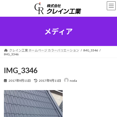
コ
ナ
ン
ビ
テ
ゲ
ン
ー
ツ
シ
へ
ョ
メディア
ス
ン
キ
に
ッ
移
プ
動
クレイン工業 ホームページ カラーバリエーション
IMG_3346
IMG_3346
IMG_3346
最
2017年9月11日
2017年9月11日
noda
終
更
新
日
時
: