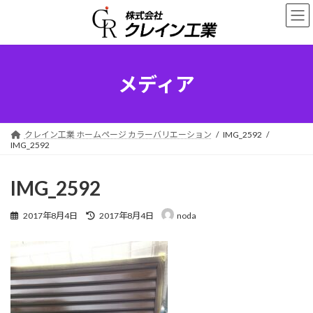
コ
ナ
ン
ビ
テ
ゲ
ン
ー
ツ
シ
へ
ョ
メディア
ス
ン
キ
に
ッ
移
プ
動
クレイン工業 ホームページ カラーバリエーション
IMG_2592
IMG_2592
IMG_2592
最
2017年8月4日
2017年8月4日
noda
終
更
新
日
時
: