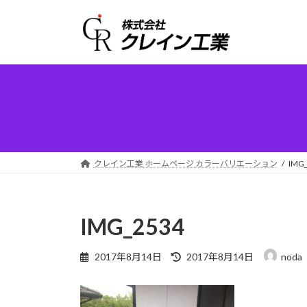
コ
ナ
ン
ビ
テ
ゲ
ン
ー
ツ
シ
へ
ョ
ス
ン
キ
に
ッ
移
プ
動
クレイン工業 ホームページ カラーバリエーション
IMG
IMG_2534
最
2017年8月14日
2017年8月14日
noda
終
更
新