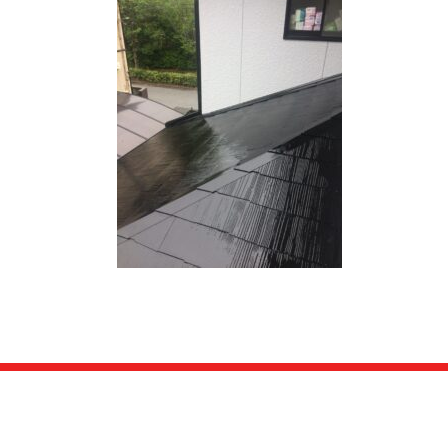
日
時
: