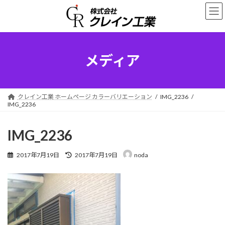
コ
ナ
ン
ビ
テ
ゲ
ン
ー
ツ
シ
へ
ョ
メディア
ス
ン
キ
に
ッ
移
プ
動
クレイン工業 ホームページ カラーバリエーション
IMG_2236
IMG_2236
IMG_2236
最
2017年7月19日
2017年7月19日
noda
終
更
新
日
時
: