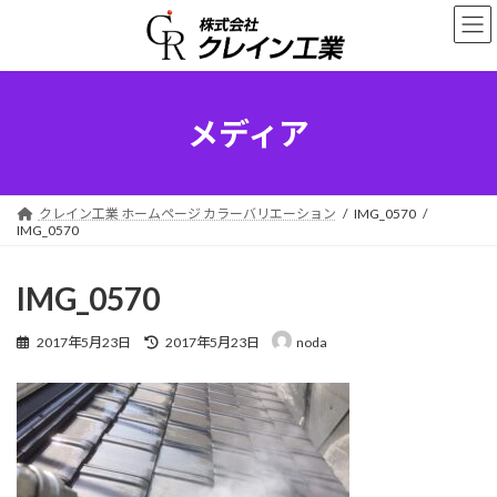
コ
ナ
ン
ビ
テ
ゲ
ン
ー
ツ
シ
へ
ョ
メディア
ス
ン
キ
に
ッ
移
プ
動
クレイン工業 ホームページ カラーバリエーション
IMG_0570
IMG_0570
IMG_0570
最
2017年5月23日
2017年5月23日
noda
終
更
新
日
時
: