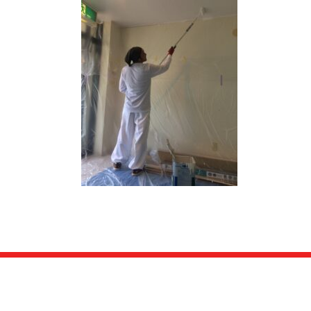
日
時
: