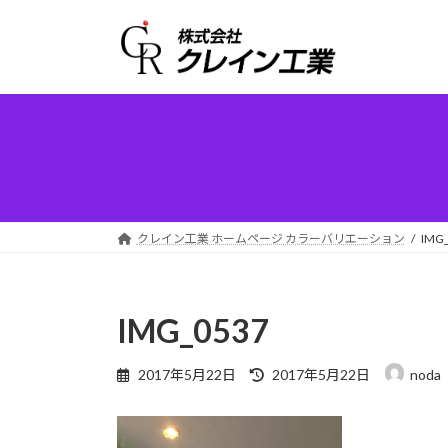
コ
ナ
ン
ビ
テ
ゲ
ン
ー
ツ
シ
へ
ョ
ス
ン
キ
に
ッ
移
プ
動
クレイン工業 ホームページ カラーバリエーション
IMG
IMG_0537
最
2017年5月22日
2017年5月22日
noda
終
更
新