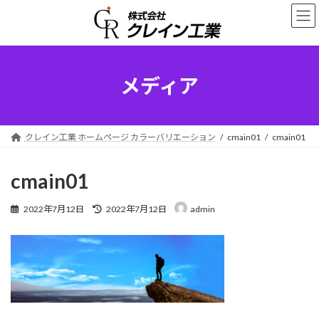
コ
ナ
ン
ビ
テ
ゲ
ン
ー
ツ
シ
へ
ョ
メディア
ス
ン
キ
に
ッ
移
プ
動
クレイン工業 ホームページ カラーバリエーション
cmain01
cmain01
cmain01
最
2022年7月12日
2022年7月12日
admin
終
更
新
日
時
: