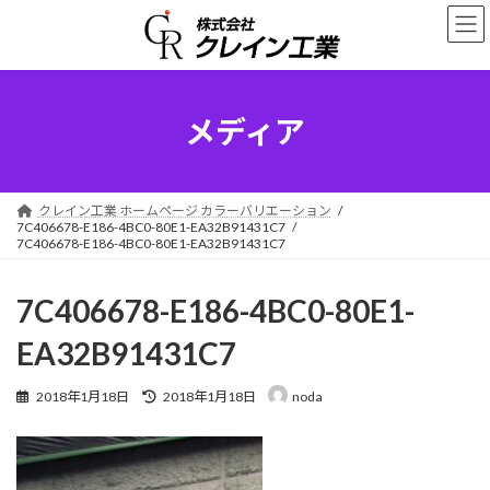
コ
ナ
ン
ビ
テ
ゲ
ン
ー
ツ
シ
へ
ョ
メディア
ス
ン
キ
に
ッ
移
プ
動
クレイン工業 ホームページ カラーバリエーション
7C406678-E186-4BC0-80E1-EA32B91431C7
7C406678-E186-4BC0-80E1-EA32B91431C7
7C406678-E186-4BC0-80E1-
EA32B91431C7
最
2018年1月18日
2018年1月18日
noda
終
更
新
日