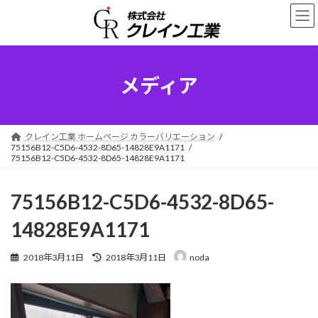
コ
ナ
ン
ビ
テ
ゲ
ン
ー
ツ
シ
へ
ョ
メディア
ス
ン
キ
に
ッ
移
プ
動
クレイン工業 ホームページ カラーバリエーション
75156B12-C5D6-4532-8D65-14828E9A1171
75156B12-C5D6-4532-8D65-14828E9A1171
75156B12-C5D6-4532-8D65-
14828E9A1171
最
2018年3月11日
2018年3月11日
noda
終
更
新
日