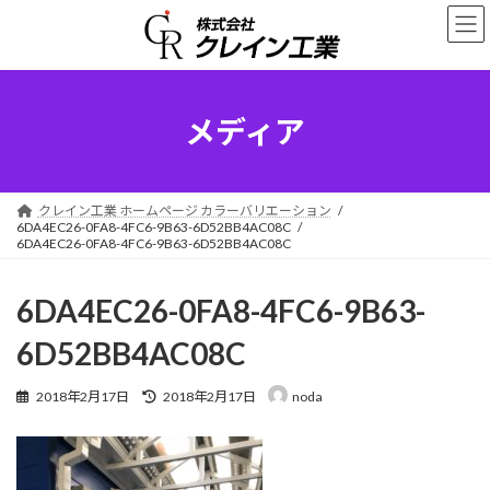
コ
ナ
ン
ビ
テ
ゲ
ン
ー
ツ
シ
へ
ョ
メディア
ス
ン
キ
に
ッ
移
プ
動
クレイン工業 ホームページ カラーバリエーション
6DA4EC26-0FA8-4FC6-9B63-6D52BB4AC08C
6DA4EC26-0FA8-4FC6-9B63-6D52BB4AC08C
6DA4EC26-0FA8-4FC6-9B63-
6D52BB4AC08C
最
2018年2月17日
2018年2月17日
noda
終
更
新
日