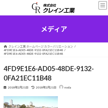
コ
ナ
ン
ビ
テ
ゲ
ン
ー
ツ
シ
へ
ョ
メディア
ス
ン
キ
に
ッ
移
プ
動
クレイン工業 ホームページ カラーバリエーション
4FD9E1E6-AD05-48DE-9132-0FA21EC11B48
4FD9E1E6-AD05-48DE-9132-0FA21EC11B48
4FD9E1E6-AD05-48DE-9132-
0FA21EC11B48
最
2018年2月21日
2018年2月21日
noda
終
更
新
日