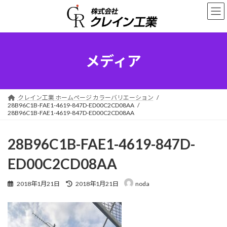
コ
ナ
ン
ビ
テ
ゲ
ン
ー
ツ
シ
へ
ョ
メディア
ス
ン
キ
に
ッ
移
プ
動
クレイン工業 ホームページ カラーバリエーション
28B96C1B-FAE1-4619-847D-ED00C2CD08AA
28B96C1B-FAE1-4619-847D-ED00C2CD08AA
28B96C1B-FAE1-4619-847D-
ED00C2CD08AA
最
2018年1月21日
2018年1月21日
noda
終
更
新
日