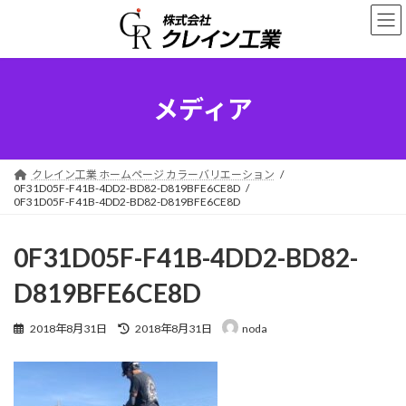
コ
ナ
ン
ビ
テ
ゲ
ン
ー
ツ
シ
へ
ョ
メディア
ス
ン
キ
に
ッ
移
プ
動
クレイン工業 ホームページ カラーバリエーション
0F31D05F-F41B-4DD2-BD82-D819BFE6CE8D
0F31D05F-F41B-4DD2-BD82-D819BFE6CE8D
0F31D05F-F41B-4DD2-BD82-
D819BFE6CE8D
最
2018年8月31日
2018年8月31日
noda
終
更
新
日