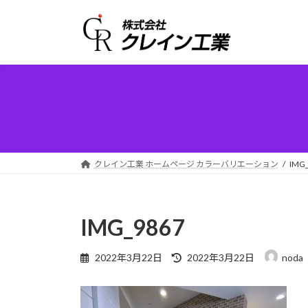
コ
ナ
ン
ビ
テ
ゲ
ン
ー
ツ
シ
へ
ョ
ス
ン
キ
に
ッ
移
プ
動
クレイン工業 ホームページ カラーバリエーション
IMG
IMG_9867
最
2022年3月22日
2022年3月22日
noda
終
更
新