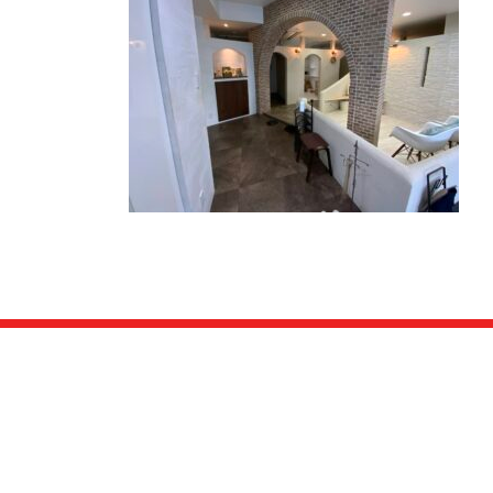
日
時
: